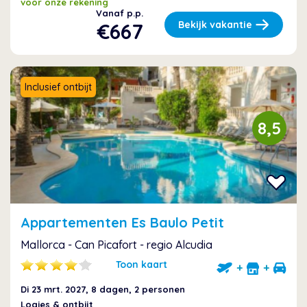
voor onze rekening
Vanaf p.p.
€667
Bekijk vakantie
Inclusief ontbijt
8,5
Appartementen Es Baulo Petit
Mallorca - Can Picafort - regio Alcudia
Toon kaart
+
+
Di 23 mrt. 2027
, 8 dagen, 2 personen
Logies & ontbijt