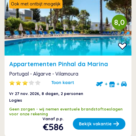
Ook met ontbijt mogelijk
8,0
Appartementen Pinhal da Marina
Portugal - Algarve - Vilamoura
Toon kaart
+
+
Vr 27 nov. 2026
, 8 dagen, 2 personen
Logies
Geen zorgen - wij nemen eventuele brandstoftoeslagen
voor onze rekening
Vanaf p.p.
€586
Bekijk vakantie