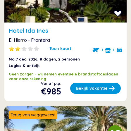
Hotel Ida Ines
El Hierro - Frontera
Toon kaart
+
+
Ma 7 dec. 2026
, 8 dagen, 2 personen
Logies & ontbijt
Geen zorgen - wij nemen eventuele brandstoftoeslagen
voor onze rekening
Vanaf p.p.
€985
Bekijk vakantie
Terug van weggeweest