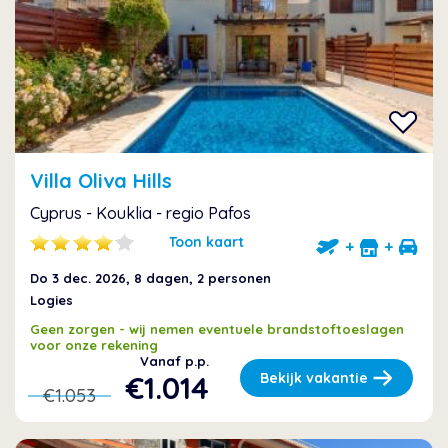
Villa Oliva Hills
Cyprus - Kouklia - regio Pafos
Toon kaart
+
+
Do 3 dec. 2026
, 8 dagen, 2 personen
Logies
Geen zorgen - wij nemen eventuele brandstoftoeslagen
voor onze rekening
Vanaf p.p.
€1.014
Bekijk vakantie
€1.053