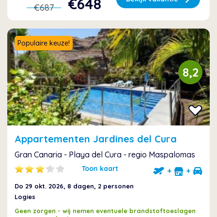
€648
€687
Populaire keuze!
8,2
Appartementen Jardines del Cura
Gran Canaria - Playa del Cura - regio Maspalomas
Toon kaart
+
+
Do 29 okt. 2026
, 8 dagen, 2 personen
Logies
Geen zorgen - wij nemen eventuele brandstoftoeslagen