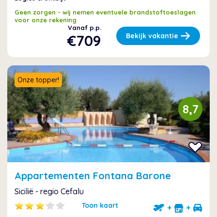
Geen zorgen - wij nemen eventuele brandstoftoeslagen
voor onze rekening
Vanaf p.p.
€709
Bekijk vakantie
Onze topper!
8,7
Appartementen Fontana Barone
Sicilië - regio Cefalu
Toon kaart
+
+