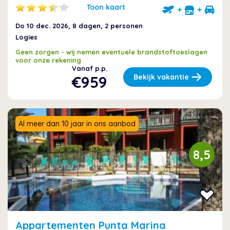
Toon kaart
+
+
Do 10 dec. 2026
, 8 dagen, 2 personen
Logies
Geen zorgen - wij nemen eventuele brandstoftoeslagen
voor onze rekening
Vanaf p.p.
€959
Bekijk vakantie
Al meer dan 10 jaar in ons aanbod
8,5
Appartementen Punta Marina