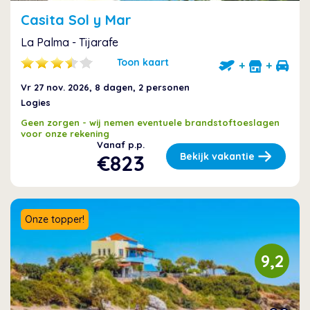
Casita Sol y Mar
La Palma - Tijarafe
Toon kaart
+
+
Vr 27 nov. 2026
, 8 dagen, 2 personen
Logies
Geen zorgen - wij nemen eventuele brandstoftoeslagen
voor onze rekening
Vanaf p.p.
€823
Bekijk vakantie
Onze topper!
9,2