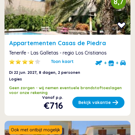
8,7
Appartementen Casas de Piedra
Tenerife - Las Galletas - regio Los Cristianos
Toon kaart
+
+
Di 22 jun. 2027
, 8 dagen, 2 personen
Logies
Geen zorgen - wij nemen eventuele brandstoftoeslagen
voor onze rekening
Vanaf p.p.
€716
Bekijk vakantie
Ook met ontbijt mogelijk