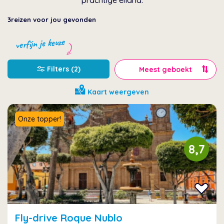
prachtige eiland.
3
reizen voor jou gevonden
verfijn je keuze
Filters (2)
Kaart weergeven
Onze topper!
8,7
Fly-drive Roque Nublo