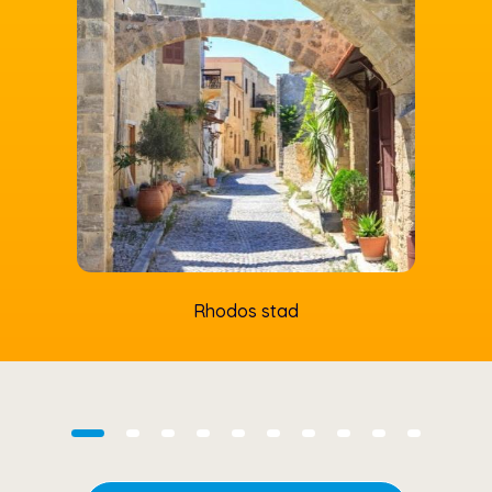
• De vestinggracht
• De Ridderstraat
• Elli Beach
• De Marinepoort
• Het aquarium
Rhodos stad