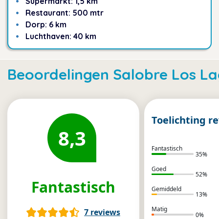
Supermarkt: 1,5 km
Restaurant: 500 mtr
Dorp: 6 km
Luchthaven: 40 km
Beoordelingen
Salobre Los L
Toelichting r
8,3
Fantastisch
35
%
Goed
52
%
Fantastisch
Gemiddeld
13
%
Matig
7
reviews
0
%