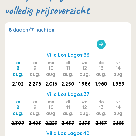
volledig prijsoverzicht
8 dagen/7 nachten
Villa Los Lagos 36
za
zo
ma
di
wo
do
vr
8
9
10
11
12
13
14
aug.
aug.
aug.
aug.
aug.
aug.
aug.
2.102
2.276
2.016
2.250
1.986
1.960
1.959
Villa Los Lagos 37
za
zo
ma
di
wo
do
vr
8
9
10
11
12
13
14
aug.
aug.
aug.
aug.
aug.
aug.
aug.
2.309
2.483
2.223
2.457
2.193
2.167
2.166
Villa Los Lagos 40