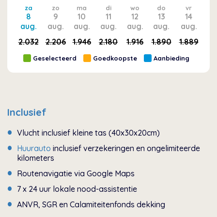
za
zo
ma
di
wo
do
vr
8
9
10
11
12
13
14
aug.
aug.
aug.
aug.
aug.
aug.
aug.
2.032
2.206
1.946
2.180
1.916
1.890
1.889
Geselecteerd
Goedkoopste
Aanbieding
Inclusief
Vlucht inclusief kleine tas (40x30x20cm)
Huurauto
inclusief verzekeringen en ongelimiteerde
kilometers
Routenavigatie via Google Maps
7 x 24 uur lokale nood-assistentie
ANVR, SGR en Calamiteitenfonds dekking